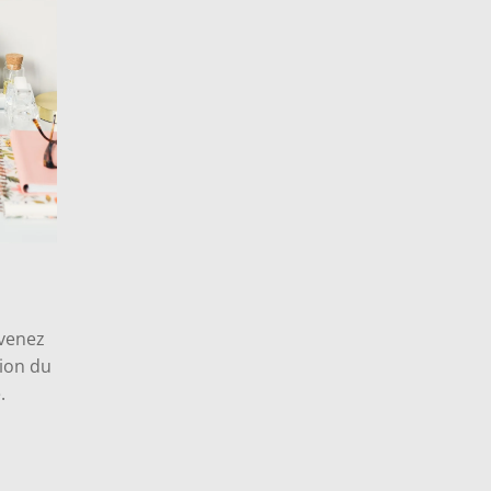
evenez
sion du
.