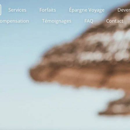
Services
Forfaits
Épargne Voyage
Deven
compensation
Témoignages
FAQ
Contact