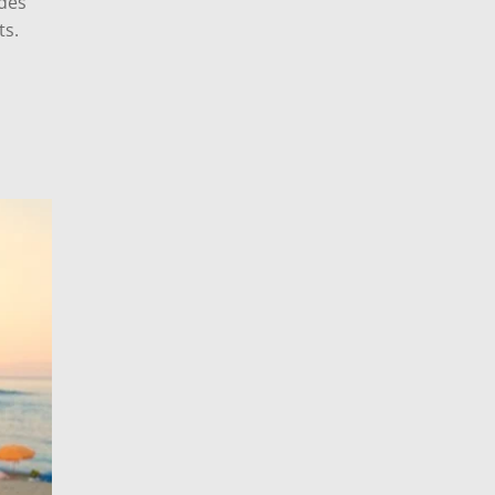
 des
ts.