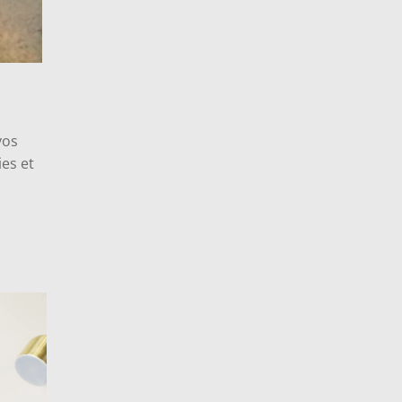
vos
es et